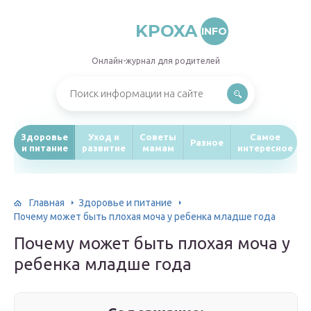
KPOXA
INFO
Онлайн-журнал для родителей
Здоровье
Уход и
Советы
Самое
Разное
и питание
развитие
мамам
интересное
Главная
Здоровье и питание
Почему может быть плохая моча у ребенка младше года
Почему может быть плохая моча у
ребенка младше года