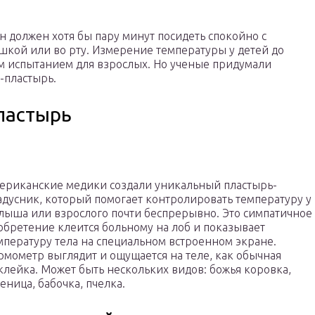
н должен хотя бы пару минут посидеть спокойно с
кой или во рту. Измерение температуры у детей до
м испытанием для взрослых. Но ученые придумали
-пластырь.
пластырь
ериканские медики создали уникальный пластырь-
адусник, который помогает контролировать температуру у
лыша или взрослого почти беспрерывно. Это симпатичное
обретение клеится больному на лоб и показывает
мпературу тела на специальном встроенном экране.
рмометр выглядит и ощущается на теле, как обычная
клейка. Может быть нескольких видов: божья коровка,
сеница, бабочка, пчелка.