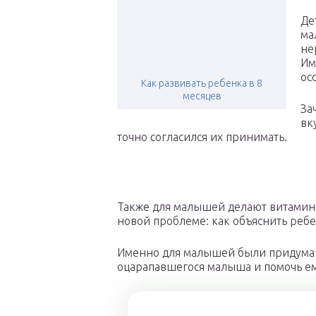
Де
ма
не
Им
ос
Как развивать ребенка в 8
месяцев
За
вк
точно согласился их принимать.
Также для малышей делают витаминн
новой проблеме: как объяснить ребе
Именно для малышей были придуман
оцарапавшегося малыша и помочь ем