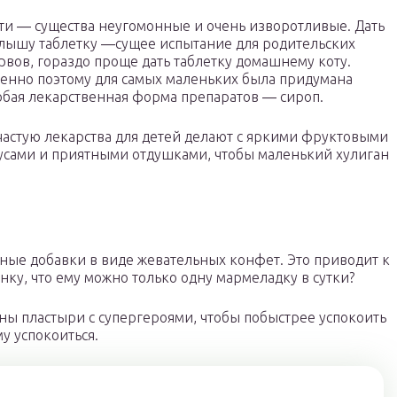
ти ― существа неугомонные и очень изворотливые. Дать
лышу таблетку ―сущее испытание для родительских
рвов, гораздо проще дать таблетку домашнему коту.
енно поэтому для самых маленьких была придумана
обая лекарственная форма препаратов ― сироп.
частую лекарства для детей делают с яркими фруктовыми
усами и приятными отдушками, чтобы маленький хулиган
ые добавки в виде жевательных конфет. Это приводит к
нку, что ему можно только одну мармеладку в сутки?
ы пластыри с супергероями, чтобы побыстрее успокоить
у успокоиться.