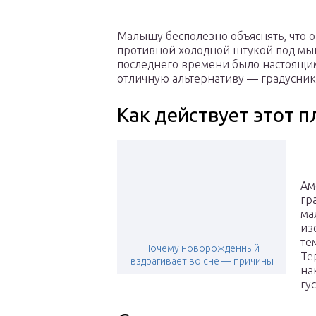
Малышу бесполезно объяснять, что о
противной холодной штукой под мыш
последнего времени было настоящи
отличную альтернативу ― градусник
Как действует этот 
Ам
гр
ма
из
те
Почему новорожденный
Те
вздрагивает во сне — причины
на
гу