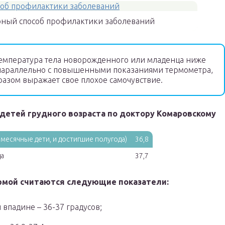
рный способ профилактики заболеваний
температура тела новорожденного или младенца ниже
и параллельно с повышенными показаниями термометра,
разом выражает свое плохое самочувствие.
детей грудного возраста по доктору Комаровскому
месячные дети, и достигшие полугода)
36,8
да
37,7
ормой считаются следующие показатели:
падине – 36-37 градусов;