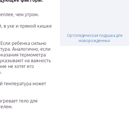
едующие факторы:
еплее, чем утром.
, в ухе и прямой кишке
Ортопедическая подушка для
новорожденных
Если ребенка сильно
тура. Аналогично, если
показания термометра
 указывают на важность
ие не хотят его
.
й температура может
гревает тело для
телем.