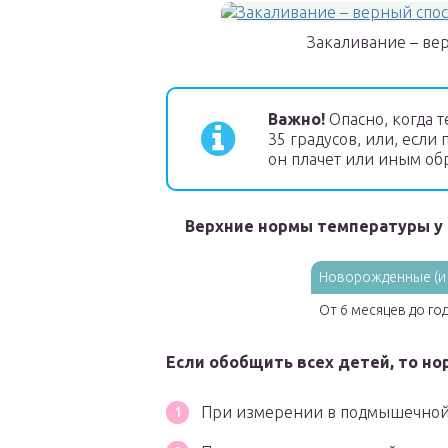
Закаливание – ве
Важно!
Опасно, когда 
35 градусов, или, есл
он плачет или иным об
Верхние нормы температуры у 
Новорожденные (и 
От 6 месяцев до го
Если обобщить всех детей, то н
При измерении в подмышечной в