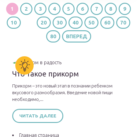
1
2
3
4
5
6
7
8
9
10
...
20
30
40
50
60
70
80
ВПЕРЕД
Что такое прикорм
Прикорм – это новый этап в познании ребенком
вкусового разнообразия. Введение новой пищи
необходимо,...
ЧИТАТЬ ДАЛЕЕ
Главная страница