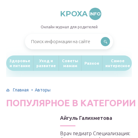
KPOXA
INFO
Онлайн-журнал для родителей
Здоровье
Уход и
Советы
Самое
Разное
и питание
развитие
мамам
интересное
Главная
Авторы
ПОПУЛЯРНОЕ В КАТЕГОРИИ
Айгуль Галихметова
Врач педиатр Специализация: