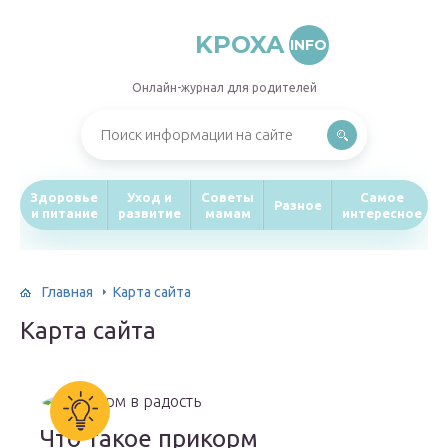
KPOXA
INFO
Онлайн-журнал для родителей
Здоровье
Уход и
Советы
Самое
Разное
и питание
развитие
мамам
интересное
Главная
Карта сайта
Карта сайта
Что такое прикорм