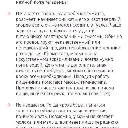
нежной коже младенца;
Начинается запор. Если ребенок тужится,
краснеет, начинает хныкать, его живот твердый,
скорее всего он не может сходить в туалет. Чаще
задержка стула наблюдается у детей,
питающихся адаптированными смесями. Обычно
это провоцируют некачественный или
неподходящий продукт, несоблюдение техники
разведения. Кроме того, малышей на
искусственном вскармливании всегда нужно
поить водой. Детям на гв дополнительная
жидкость не требуется, молоко обеспечивает
кроху всем необходимым. Наладить работу
кишечника помогают массаж, гимнастика.
Проводят их через час-полтора после приема
пищи, иначе есть риск, что малыш срыгнет;
Не наедается. Тогда кроха будет пытаться
совершать губами сосательные движения,
причмокивать. Возможно, у мамы не хватает
молока, или малыш выпивает лишь переднюю
его часть, а затем отвлекается и отказывается от