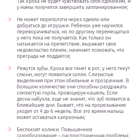
Так кроха не будет чувствовать себя одиноким, и
у мамы получится завершить запланированное;
Не может переползти через одеяло или
добраться до игрушки. Ребенок уже научился
переворачиваться, но по-другому перемещаться
у него пока не получается. Как только он
натыкается на препятствие, выражает свое
недовольство плачем, начинает психовать, что
преграда не поддается;
Режутся зубы. Кроха все тянет в рот, у него текут
слюни, могут появиться сопли. Слизистые
выделения при этом обильные и прозрачные. В
большом количестве они способны раздражать
слизистую горла, провоцируя кашель. Если
десна набухла, еще не значит, что зуб появится в
ближайшие дни. Бывает, что на прорезывание
уходит от 4 до 6 недель. Все это время малыш
может оставаться капризным;
Беспокоят колики. Повышенное
газообразование – распространенная проблема