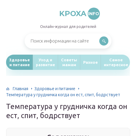
KPOXA
INFO
Онлайн-журнал для родителей
Здоровье
Уход и
Советы
Самое
Разное
и питание
развитие
мамам
интересное
Главная
Здоровье и питание
Температура у грудничка когда он ест, спит, бодрствует
Температура у грудничка когда он
ест, спит, бодрствует