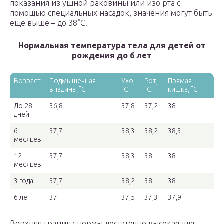
показания из ушной раковины или изо рта с
помощью специальных насадок, значения могут быть
еще выше – до 38˚C.
Нормальная температура тела для детей от
рождения до 6 лет
Возраст
Подмышечная
Ухо,
Рот,
Прямая
впадина ,˚C
˚C
˚C
кишка, ˚C
До 28
36,8
37,8
37,2
38
дней
6
37,7
38,3
38,2
38,3
месяцев
12
37,7
38,3
38
38
месяцев
3 года
37,7
38,2
38
38
6 лет
37
37,5
37,3
37,9
Верхняя граница нормы достаточно высокая для