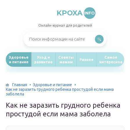
KPOXA
INFO
Онлайн-журнал для родителей
Здоровье
Уход и
Советы
Самое
Разное
и питание
развитие
мамам
интересное
Главная
Здоровье и питание
Как не заразить грудного ребенка простудой если мама
заболела
Как не заразить грудного ребенка
простудой если мама заболела