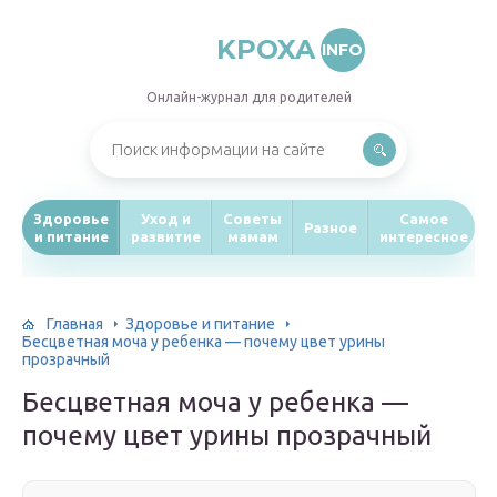
KPOXA
INFO
Онлайн-журнал для родителей
Здоровье
Уход и
Советы
Самое
Разное
и питание
развитие
мамам
интересное
Главная
Здоровье и питание
Бесцветная моча у ребенка — почему цвет урины
прозрачный
Бесцветная моча у ребенка —
почему цвет урины прозрачный