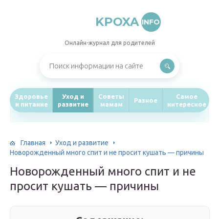
KPOXA
INFO
Онлайн-журнал для родителей
Здоровье
Уход и
Советы
Самое
Разное
и питание
развитие
мамам
интересное
Главная
Уход и развитие
Новорожденный много спит и не просит кушать — причины
Новорожденный много спит и не
просит кушать — причины