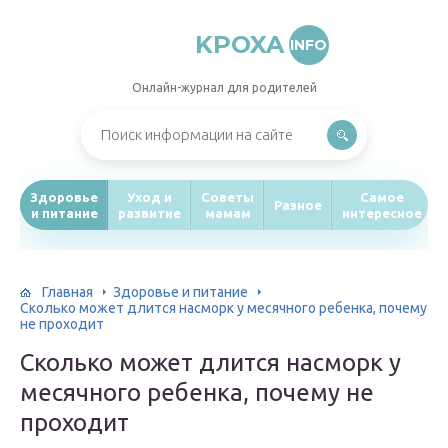
KPOXA
INFO
Онлайн-журнал для родителей
Здоровье
Уход и
Советы
Самое
Разное
и питание
развитие
мамам
интересное
Главная
Здоровье и питание
Сколько может длится насморк у месячного ребенка, почему
не проходит
Сколько может длится насморк у
месячного ребенка, почему не
проходит