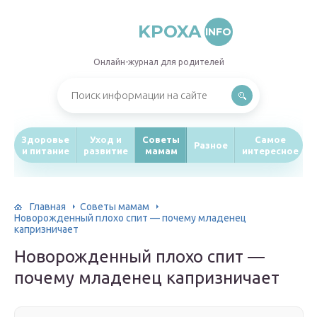
KPOXA
INFO
Онлайн-журнал для родителей
Здоровье
Уход и
Советы
Самое
Разное
и питание
развитие
мамам
интересное
Главная
Советы мамам
Новорожденный плохо спит — почему младенец
капризничает
Новорожденный плохо спит —
почему младенец капризничает