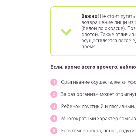
Важно!
Не стоит путать
возвращение пищи из 
(белой по окраске). По
рвотой. Также отличия
осуществляется после е
время.
Е
сли, кроме всего прочего, набл
Срыгивание осуществляется «фо
За раз организм может отрыгну
Ребенок грустный и пассивный.
Многократный характер срыгив
Есть температура, понос, вздут