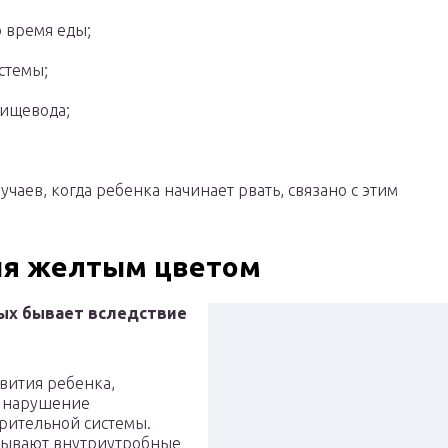
о время еды;
стемы;
ищевода;
аев, когда ребенка начинает рвать, связано с этим
ия желтым цветом
ых бывает вследствие
вития ребенка,
т нарушение
рительной системы.
тывают внутриутробные