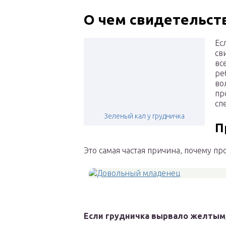
О чем свидетельст
Ес
св
вс
ре
во
пр
сп
Зеленый кал у грудничка
П
Это самая частая причина, почему п
Если грудничка вырвало желтым,