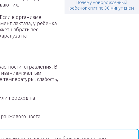
Почему новорожденный
вают их.
ребенок спит по 30 минут днем
 Если в организме
ент лактаза, у ребенка
жет набрать вес.
карапуза на
астности, отравления. В
ыгиванием желтым
температуры, слабость,
или переход на
ранжевого цвета.
ание желтым цветом – это больше рвота, чем