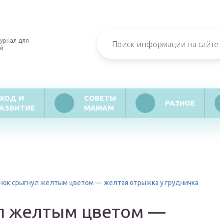
урнал для
й
ХОД И
СОВЕТЫ
РАЗНОЕ
АЗВИТИЕ
МАМАМ
нок срыгнул желтым цветом — желтая отрыжка у грудничка
л желтым цветом —