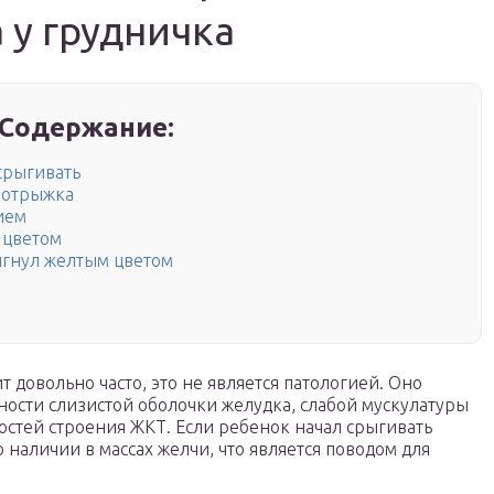
 у грудничка
Содержание:
срыгивать
я отрыжка
ием
 цветом
рыгнул желтым цветом
 довольно часто, это не является патологией. Оно
ьности слизистой оболочки желудка, слабой мускулатуры
остей строения ЖКТ. Если ребенок начал срыгивать
 наличии в массах желчи, что является поводом для