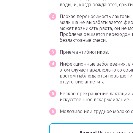
воды, и, когда рождаются, срыги
Плохая переносимость лактозы.
малыша не вырабатывается ферм
может возникать рвота, он не мо
Проблема решается переходом 
безлактозные смеси.
Прием антибиотиков.
Инфекционные заболевания, в ч
этом случае параллельно со ср
цветом наблюдаются повышение 
отсутствие аппетита.
Резкое прекращение лактации 
искусственное вскармливание.
Молозиво или грудное молоко о
Важно!
По сути, срыгив