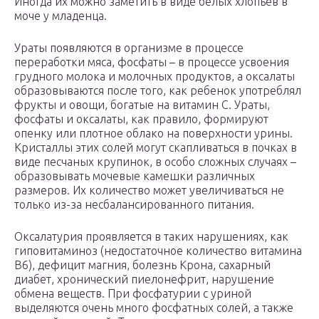
Иногда их можно заметить в виде белых хлопьев в
моче у младенца.
Ураты появляются в организме в процессе
переработки мяса, фосфаты – в процессе усвоения
грудного молока и молочных продуктов, а оксалаты
образовываются после того, как ребенок употреблял
фрукты и овощи, богатые на витамин C. Ураты,
фосфаты и оксалаты, как правило, формируют
опенку или плотное облако на поверхности урины.
Кристаллы этих солей могут скапливаться в почках в
виде песчаных крупинок, в особо сложных случаях –
образовывать мочевые камешки различных
размеров. Их количество может увеличиваться не
только из-за несбалансированного питания.
Оксалатурия проявляется в таких нарушениях, как
гиповитаминоз (недостаточное количество витамина
B6), дефицит магния, болезнь Крона, сахарный
диабет, хронический пиелонефрит, нарушение
обмена веществ. При фосфатурии с уриной
выделяются очень много фосфатных солей, а также