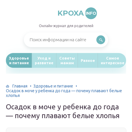
KPOXA
INFO
Онлайн-журнал для родителей
Здоровье
Уход и
Советы
Самое
Разное
и питание
развитие
мамам
интересное
Главная
Здоровье и питание
Осадок в моче у ребенка до года — почему плавают белые
хлопья
Осадок в моче у ребенка до года
— почему плавают белые хлопья