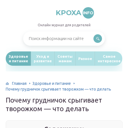
KPOXA
INFO
Онлайн-журнал для родителей
Здоровье
Уход и
Советы
Самое
Разное
и питание
развитие
мамам
интересное
Главная
Здоровье и питание
Почему грудничок срыгивает творожком — что делать
Почему грудничок срыгивает
творожком — что делать