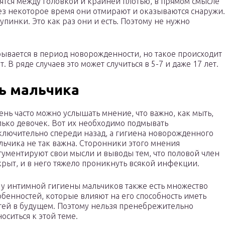
ятся между головкой и крайней плотью, в прямом смысле
рез некоторое время они отмирают и оказываются снаружи.
пинки. Это как раз они и есть. Поэтому не нужно
рывается в период новорожденности, но такое происходит
т. В ряде случаев это может случиться в 5-7 и даже 17 лет.
ь мальчика
ень часто можно услышать мнение, что важно, как мыть,
лько девочек. Вот их необходимо подмывать
ключительно спереди назад, а гигиена новорожденного
льчика не так важна. Сторонники этого мнения
гументируют свои мысли и выводы тем, что половой член
крыт, и в него тяжело проникнуть всякой инфекции.
 у интимной гигиены мальчиков также есть множество
обенностей, которые влияют на его способность иметь
тей в будущем. Поэтому нельзя пренебрежительно
носиться к этой теме.