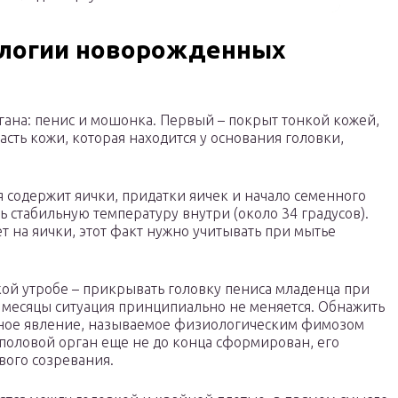
ологии новорожденных
гана: пенис и мошонка. Первый – покрыт тонкой кожей,
Часть кожи, которая находится у основания головки,
я содержит яички, придатки яичек и начало семенного
ь стабильную температуру внутри (около 34 градусов).
т на яички, этот факт нужно учитывать при мытье
ой утробе – прикрывать головку пениса младенца при
 месяцы ситуация принципиально не меняется. Обнажить
льное явление, называемое физиологическим фимозом
оловой орган еще не до конца сформирован, его
вого созревания.