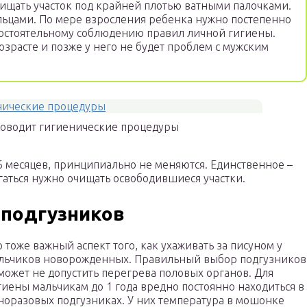
ищать участок под крайней плотью ватными палочками.
альцами. По мере взросления ребенка нужно постепенно
остоятельному соблюдению правил личной гигиены.
озрасте и позже у него не будет проблем с мужским
роводит гигиенические процедуры
6 месяцев, принципиально не меняются. Единственное –
гаться нужно очищать освободившиеся участки.
подгузников
о тоже важный аспект того, как ухаживать за писуном у
льчиков новорожденных. Правильный выбор подгузников
может не допустить перегрева половых органов. Для
гиены мальчикам до 1 года вредно постоянно находиться в
норазовых подгузниках. У них температура в мошонке