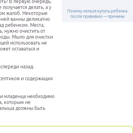
ть? В первую очередь,
е получается делать, а у
Почему нельзя купать ребенка
ом жалоб. Некоторые
после прививки — причины
рней ванны деликатно
ад ребенком. Места,
, нужно очистить от
воды. Мыло для очистки
ицей использовать не
ожет оставаться и
спереди назад.
септиков и содержащих
ми младенца необходимо
а, которым не
малыша должны быть