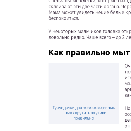
Специальные клетки, которые наход
склеивают эти две части органа. Че
Мама может увидеть некие белые кру
беспокоиться.
У некоторых мальчиков головка отк
довольно редко. Чаще всего – до 2 ле
Как правильно мыт
Оч
то
ис
ма
ар
за
Турундочки для новорожденных
Но
— как скрутить жгутики
ос
правильно
де
от