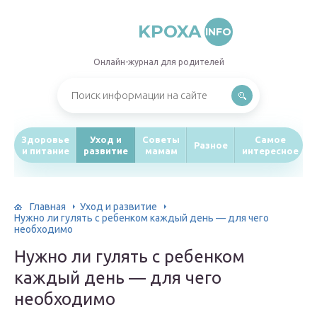
KPOXA
INFO
Онлайн-журнал для родителей
Здоровье
Уход и
Советы
Самое
Разное
и питание
развитие
мамам
интересное
Главная
Уход и развитие
Нужно ли гулять с ребенком каждый день — для чего
необходимо
Нужно ли гулять с ребенком
каждый день — для чего
необходимо