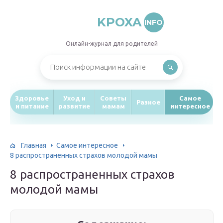
KPOXA
INFO
Онлайн-журнал для родителей
Здоровье
Уход и
Советы
Самое
Разное
и питание
развитие
мамам
интересное
Главная
Самое интересное
8 распространенных страхов молодой мамы
8 распространенных страхов
молодой мамы