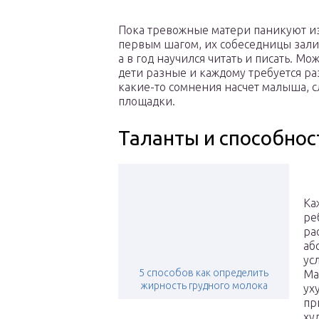
Пока тревожные матери паникуют из-
первым шагом, их собеседницы залив
а в год научился читать и писать. Мо
дети разные и каждому требуется ра
какие-то сомнения насчет малыша, сл
площадки.
Таланты и способнос
Ка
ре
ра
аб
ус
5 способов как определить
Ма
жирность грудного молока
ух
пр
ху