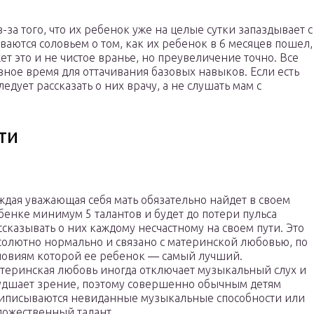
за того, что их ребенок уже на целые сутки запаздывает с
аются соловьем о том, как их ребенок в 6 месяцев пошел,
жет это и не чистое вранье, но преувеличение точно. Все
зное время для оттачивания базовых навыков. Если есть
едует рассказать о них врачу, а не слушать мам с
ти
ждая уважающая себя мать обязательно найдет в своем
бенке минимум 5 талантов и будет до потери пульса
ссказывать о них каждому несчастному на своем пути. Это
солютно нормально и связано с материнской любовью, по
ловиям которой ее ребенок ― самый лучший.
теринская любовь иногда отключает музыкальный слух и
удшает зрение, поэтому совершенно обычным детям
иписываются невиданные музыкальные способности или
дожественный талант.