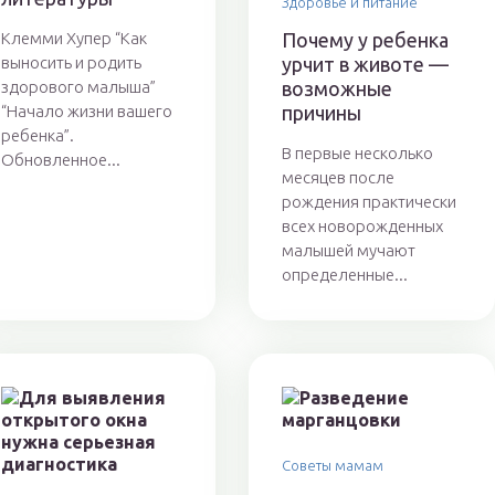
Здоровье и питание
Клемми Хупер “Как
Почему у ребенка
выносить и родить
урчит в животе —
здорового малыша”
возможные
“Начало жизни вашего
причины
ребенка”.
В первые несколько
Обновленное...
месяцев после
рождения практически
всех новорожденных
малышей мучают
определенные...
Советы мамам