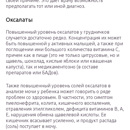
своей причине. Это дает врачу возможность
предполагать тот или иной диагноз.
Оксалаты
Повышенный уровень оксалатов у грудничков
случается достаточно редко. Концентрация их может
быть повышенной у активных малышей, а также при
поглощении ими большого количества витамина С,
причем как в пище (это не только цитрусовые, но и
щавель, шоколад, кислые яблоки или квашеная
капуста), так и медикаментозно (в составе
препаратов или БАДов).
Также повышенный уровень солей оксалатов в
анализе мочи у ребенка может говорить о ряде
проблем со здоровьем. В частности, это симптом
пиелонефрита, колита, кишечного воспаления,
отравления этилгликолем, дефицита витаминов В, А,
Е, нарушения обмена щавелевой кислоты. Ее
кишечник всасывает усиленно, и продукт распада
(соль) поступает в мочу.