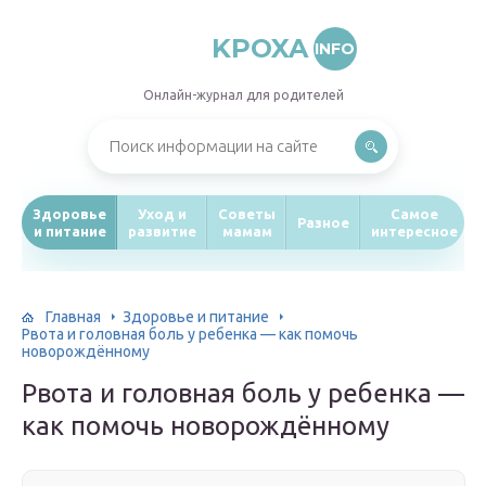
KPOXA
INFO
Онлайн-журнал для родителей
Здоровье
Уход и
Советы
Самое
Разное
и питание
развитие
мамам
интересное
Главная
Здоровье и питание
Рвота и головная боль у ребенка — как помочь
новорождённому
Рвота и головная боль у ребенка —
как помочь новорождённому