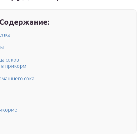
Содержание:
енка
ты
да соков
 в прикорм
омашнего сока
икорме