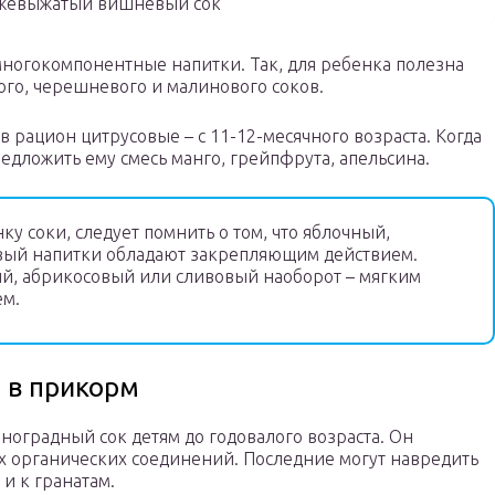
жевыжатый вишневый сок
многокомпонентные напитки. Так, для ребенка полезна
го, черешневого и малинового соков.
в рацион цитрусовые – с 11-12-месячного возраста. Когда
дложить ему смесь манго, грейпфрута, апельсина.
ку соки, следует помнить о том, что яблочный,
ый напитки обладают закрепляющим действием.
й, абрикосовый или сливовый наоборот – мягким
ем.
 в прикорм
ноградный сок детям до годовалого возраста. Он
х органических соединений. Последние могут навредить
 и к гранатам.