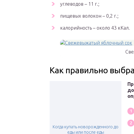
углеводов – 11 г.;
пищевых волокон – 0,2 г.;
калорийность – около 43 кКал.
Све
Как правильно выбр
Пр
до
оп
Когда купать новорожденного до
еды или после еды