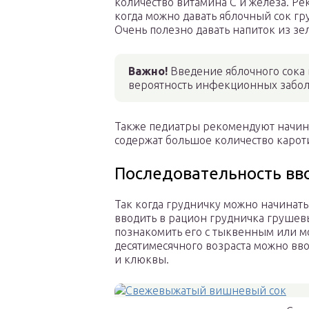
количество витамина С и железа. Р
когда можно давать яблочный сок гру
Очень полезно давать напиток из зе
Важно!
Введение яблочного сока 
вероятность инфекционных забол
Также педиатры рекомендуют начина
содержат большое количество кароти
Последовательность вв
Так когда грудничку можно начинать
вводить в рацион грудничка грушев
познакомить его с тыквенным или м
десятимесячного возраста можно вв
и клюквы.