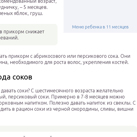
екомендованный возраст,
дничку, – 5 месяцев.
леных яблок, груш.
Меню ребенка в 11 месяцев
в прикорм снижает
еваний.
ть прикорм с абрикосового или персикового сока. Они
на, необходимого для роста волос, укрепления костей.
ода соков
 давать соки? С шестимесячного возраста желательно
ый, персиковый соки. Примерно в 7-8 месяцев можно
орковным напитком. Полезно давать напиток из свеклы. С
одить в рацион соки из черной смородины, сливы, вишни