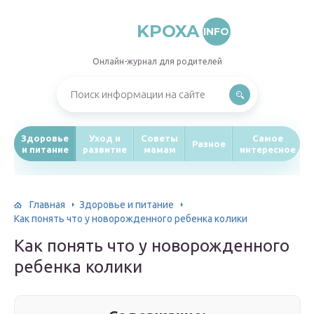
KPOXA
INFO
Онлайн-журнал для родителей
Здоровье
Уход и
Советы
Самое
Разное
и питание
развитие
мамам
интересное
Главная
Здоровье и питание
Как понять что у новорожденного ребенка колики
Как понять что у новорожденного
ребенка колики