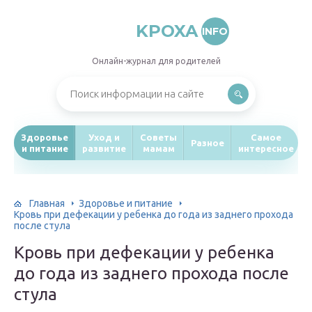
KPOXA
INFO
Онлайн-журнал для родителей
Здоровье
Уход и
Советы
Самое
Разное
и питание
развитие
мамам
интересное
Главная
Здоровье и питание
Кровь при дефекации у ребенка до года из заднего прохода
после стула
Кровь при дефекации у ребенка
до года из заднего прохода после
стула