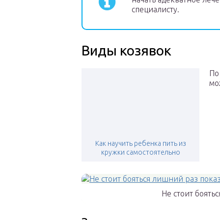
специалисту.
Виды козявок
По
мо
Как научить ребенка пить из
кружки самостоятельно
Не стоит боять