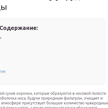
ды
Содержание:
к
тия
ой сухие корочки, которые образуются в носовой полости
 оболочка носа, будучи природным фильтром, очищает и
в атмосфере присутствует большое количество чужеродных
стой повышается, а после испарения влаги образуются