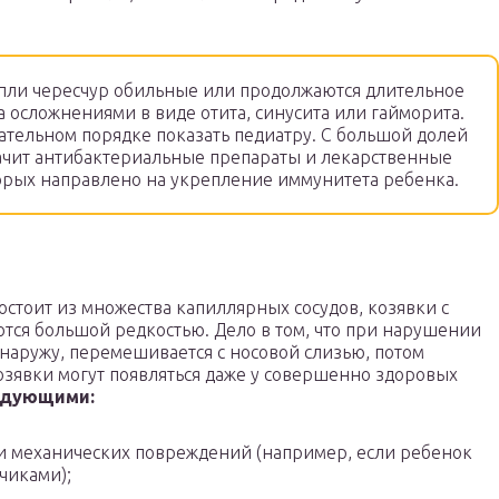
пли чересчур обильные или продолжаются длительное
а осложнениями в виде отита, синусита или гайморита.
ательном порядке показать педиатру. С большой долей
ачит антибактериальные препараты и лекарственные
торых направлено на укрепление иммунитета ребенка.
состоит из множества капиллярных сосудов, козявки с
ются большой редкостью. Дело в том, что при нарушении
 наружу, перемешивается с носовой слизью, потом
козявки могут появляться даже у совершенно здоровых
едующими:
и механических повреждений (например, если ребенок
чиками);