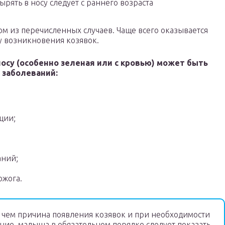
ырять в носу следует с раннего возраста
ом из перечисленных случаев. Чаще всего оказывается
у возникновения козявок.
носу (особенно зеленая или с кровью) может быть
 заболеваний:
ции;
аний;
ожога.
в чем причина появления козявок и при необходимости
ение, малыша в обязательном порядке следует показать