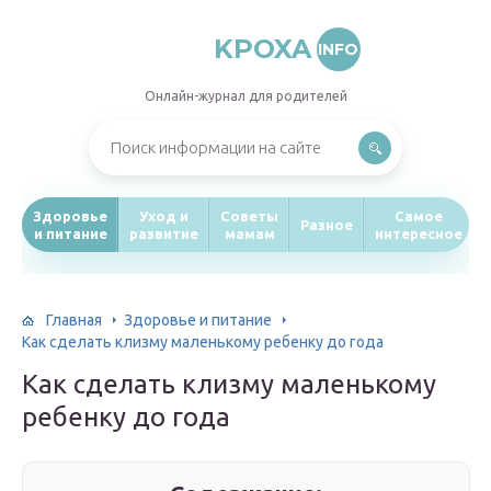
KPOXA
INFO
Онлайн-журнал для родителей
Здоровье
Уход и
Советы
Самое
Разное
и питание
развитие
мамам
интересное
Главная
Здоровье и питание
Как сделать клизму маленькому ребенку до года
Как сделать клизму маленькому
ребенку до года