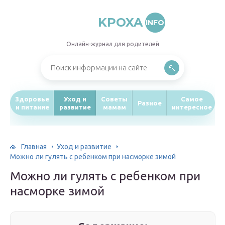
KPOXA
INFO
Онлайн-журнал для родителей
Здоровье
Уход и
Советы
Самое
Разное
и питание
развитие
мамам
интересное
Главная
Уход и развитие
Можно ли гулять с ребенком при насморке зимой
Можно ли гулять с ребенком при
насморке зимой