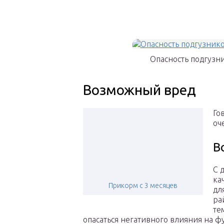
Опасность подгузн
Возможный вред
Го
оч
В
С 
ка
Прикорм с 3 месяцев
дл
ра
те
опасаться негативного влияния на фу