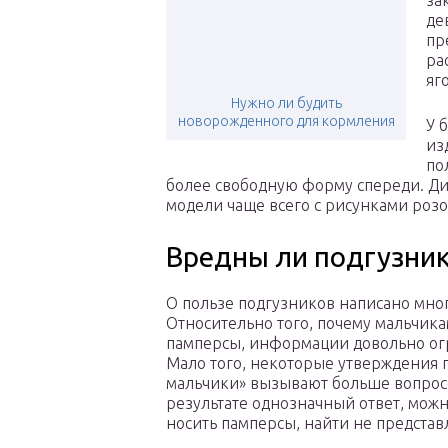
за
де
пр
ра
яг
Нужно ли будить
новорожденного для кормления
У 
из
по
более свободную форму спереди. Ди
модели чаще всего с рисунками розов
Вредны ли подгузни
О пользе подгузников написано мног
Относительно того, почему мальчика
памперсы, информации довольно ог
Мало того, некоторые утверждения 
мальчики» вызывают больше вопросо
результате однозначный ответ, можн
носить памперсы, найти не предста