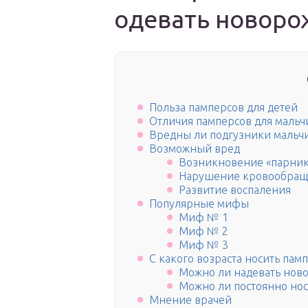
одевать новор
Польза памперсов для детей
Отличия памперсов для мальч
Вредны ли подгузники мальч
Возможный вред
Возникновение «парник
Нарушение кровообращ
Развитие воспаления
Популярные мифы
Миф № 1
Миф № 2
Миф № 3
С какого возраста носить пам
Можно ли надевать но
Можно ли постоянно но
Мнение врачей