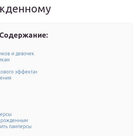
ожденному
Содержание:
иков и девочек
икам
ового эффекта»
ения
персы
ворожденным
сить памперсы