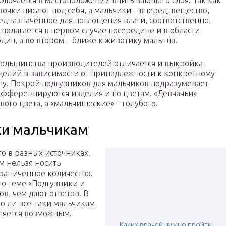
ключается в местоположении впитывающего слоя. Так как
вочки писают под себя, а мальчики – вперед, вещество,
едназначенное для поглощения влаги, соответственно,
сполагается в первом случае посередине и в области
одиц, а во втором – ближе к животику малыша.
большинства производителей отличается и выкройка
делий в зависимости от принадлежности к конкретному
лу. Покрой подгузников для мальчиков подразумевает
фференцируются изделия и по цветам. «Девчачьи»
ого цвета, а «мальчишеские» – голубого.
ки мальчикам
о в разных источниках.
м нельзя носить
раниченное количество.
по теме «Подгузники и
в, чем дают ответов. В
о ли все-таки мальчикам
вляется возможным.
Каких врачей нужно пройти