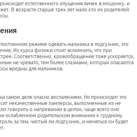
 происходит естественного опущения яичек в мошонку, и
ет. В возрасте старше трех лет мало кто из родителей
рсы.
ения
в постоянном режиме одевать мальчика в подгузник, это
ия. Из курса физики стоит вспомнить, что при
трее. Соответственно, кровообращение тоже ускоряется,
ным не чревато, тем более спазмами, которых опасаются
ерсы вредны для мальчиков.
на самом деле опасно воспалением. Но происходит это
носит некачественные памперсы, выполненные из не
ли говорить о напревании в целом, чаще всего оно
 при ослабленном родительском внимании к грудному
роль за тем, чистый ли подгузник, и меняться он будет
т.