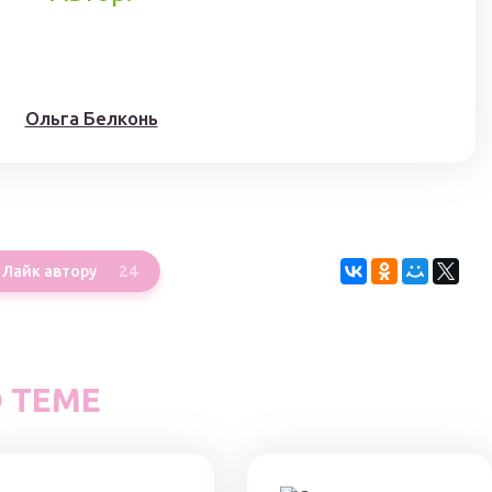
Ольга Белконь
24
Лайк автору
 ТЕМЕ