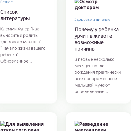
Разное
Список
литературы
Здоровье и питание
Клемми Хупер “Как
Почему у ребенка
выносить и родить
урчит в животе —
здорового малыша”
возможные
“Начало жизни вашего
причины
ребенка”.
В первые несколько
Обновленное...
месяцев после
рождения практически
всех новорожденных
малышей мучают
определенные...