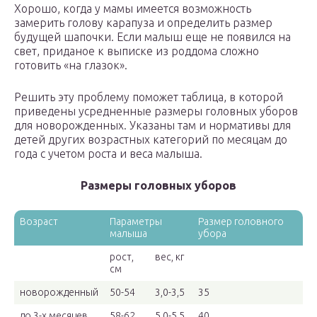
Хорошо, когда у мамы имеется возможность
замерить голову карапуза и определить размер
будущей шапочки. Если малыш еще не появился на
свет, приданое к выписке из роддома сложно
готовить «на глазок».
Решить эту проблему поможет таблица, в которой
приведены усредненные размеры головных уборов
для новорожденных. Указаны там и нормативы для
детей других возрастных категорий по месяцам до
года с учетом роста и веса малыша.
Размеры головных уборов
Возраст
Параметры
Размер головного
малыша
убора
рост,
вес, кг
см
новорожденный
50-54
3,0-3,5
35
до 3-х месяцев
58-62
5,0-5,5
40