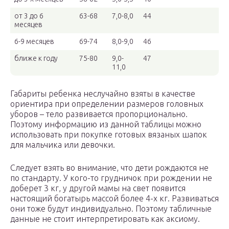
от 3 до 6
63-68
7,0-8,0
44
месяцев
6-9 месяцев
69-74
8,0-9,0
46
ближе к году
75-80
9,0-
47
11,0
Габариты ребенка неслучайно взяты в качестве
ориентира при определении размеров головных
уборов – тело развивается пропорционально.
Поэтому информацию из данной таблицы можно
использовать при покупке готовых вязаных шапок
для мальчика или девочки.
Следует взять во внимание, что дети рождаются не
по стандарту. У кого-то грудничок при рождении не
доберет 3 кг, у другой мамы на свет появится
настоящий богатырь массой более 4-х кг. Развиваться
они тоже будут индивидуально. Поэтому табличные
данные не стоит интерпретировать как аксиому.