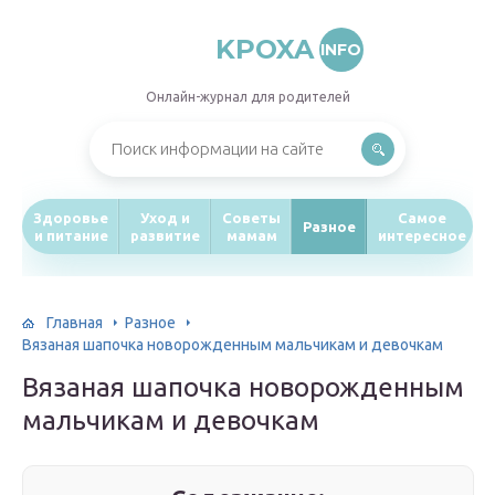
KPOXA
INFO
Онлайн-журнал для родителей
Здоровье
Уход и
Советы
Самое
Разное
и питание
развитие
мамам
интересное
Главная
Разное
Вязаная шапочка новорожденным мальчикам и девочкам
Вязаная шапочка новорожденным
мальчикам и девочкам