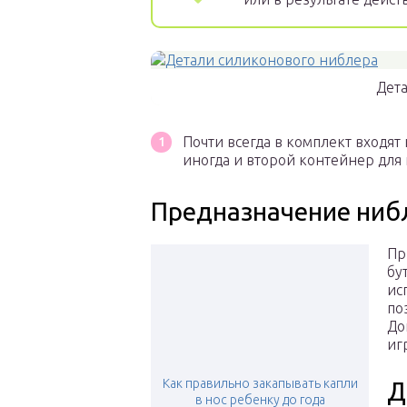
Дет
Почти всегда в комплект входя
иногда и второй контейнер для 
Предназначение ниб
Пр
бу
ис
по
До
иг
Как правильно закапывать капли
Д
в нос ребенку до года