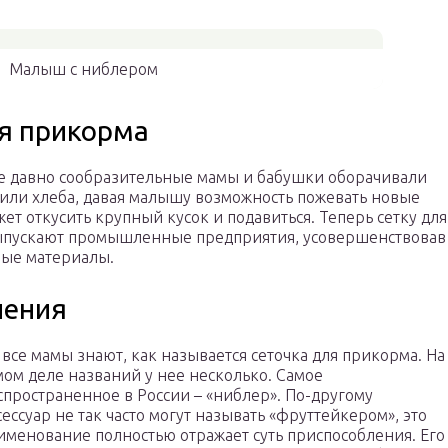
Малыш с ниблером
ля прикорма
Уже давно сообразительные мамы и бабушки оборачивали
или хлеба, давая малышу возможность пожевать новые
жет откусить крупный кусок и подавиться. Теперь сетку для
выпускают промышленные предприятия, усовершенствовав
ные материалы.
ления
 все мамы знают, как называется сеточка для прикорма. На
мом деле названий у нее несколько. Самое
спространенное в России – «ниблер». По-другому
сессуар не так часто могут называть «фруттейкером», это
именование полностью отражает суть приспособления. Его