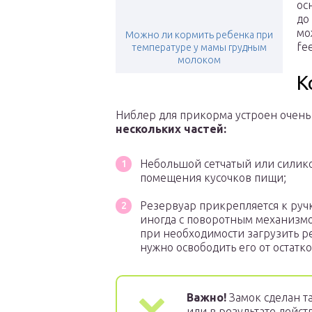
ос
до
мо
Можно ли кормить ребенка при
fe
температуре у мамы грудным
молоком
К
Ниблер для прикорма устроен очень
нескольких частей:
Небольшой сетчатый или силик
помещения кусочков пищи;
Резервуар прикрепляется к руч
иногда с поворотным механизмо
при необходимости загрузить ре
нужно освободить его от остатк
Важно!
Замок сделан т
или в результате дейс