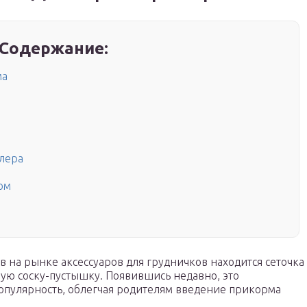
Содержание:
ма
лера
ом
 на рынке аксессуаров для грудничков находится сеточка
ю соску-пустышку. Появившись недавно, это
опулярность, облегчая родителям введение прикорма