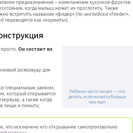
новное предназначение – измельчение кусочков фруктов
 состояния, когда малыш может их проглотить. Также
жно встретить название «фидер» (по-английски «feeder»,
ed переводятся как «кормить»).
онструкция
 просто.
Он состоит из
оновый резервуар для
ке специальным замком,
Ребенок часто писает — что
м, который открывается
делать, если мочится больше
зервуар, а также когда
чем пьет
ов пищи и помыть;
ак, что исключено его открывание самопроизвольно
твий малыша.