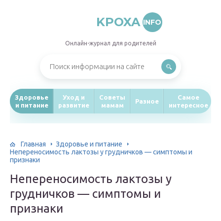
KPOXA
INFO
Онлайн-журнал для родителей
Здоровье
Уход и
Советы
Самое
Разное
и питание
развитие
мамам
интересное
Главная
Здоровье и питание
Непереносимость лактозы у грудничков — симптомы и
признаки
Непереносимость лактозы у
грудничков — симптомы и
признаки