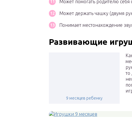
Может помогать родителю себя о
Может держать чашку (двумя рук
Понимает местонахождение зву
Развивающие игру
Ка
ме
ру
то
не
по
иг
9 месяцев ребенку