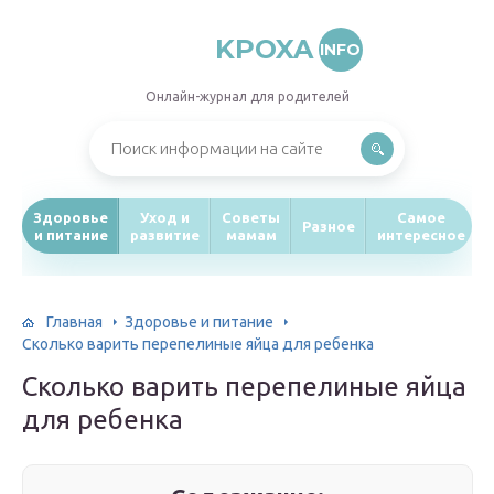
KPOXA
INFO
Онлайн-журнал для родителей
Здоровье
Уход и
Советы
Самое
Разное
и питание
развитие
мамам
интересное
Главная
Здоровье и питание
Сколько варить перепелиные яйца для ребенка
Сколько варить перепелиные яйца
для ребенка