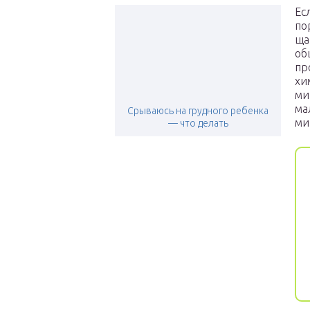
Ес
по
ща
об
пр
хи
ми
ма
Срываюсь на грудного ребенка
ми
— что делать