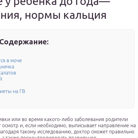
 у ребенка до года—
ния, нормы кальция
Содержание:
ся в моче
дничка
салатов
й
иеты на ГВ
вки или во время какого-либо заболевания родители
т осмотр и, если необходимо, выписывает направление на
лагодаря такому исследованию, доктор сможет правильно
, а также проконтролировать правильное