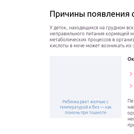
Причины появления 
У деток, находящихся на грудном вс
неправильного питания кормящей ма
метаболических процессов в органи
кислоты в моче может возникать из-
Ок
Пе
Ребенка рвет желчью с
на
температурой и без — как
помочь при тошноте
ор
не
пр