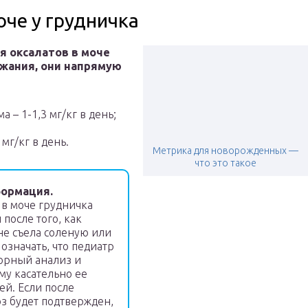
оче у грудничка
я оксалатов в моче
жания, они напрямую
 – 1-1,3 мг/кг в день;
 мг/кг в день.
Метрика для новорожденных —
что это такое
ормация.
в моче грудничка
после того, как
е съела соленую или
 означать, что педиатр
орный анализ и
му касательно ее
ей. Если после
оз будет подтвержден,