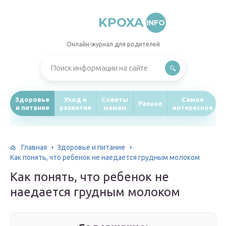
KPOXA
INFO
Онлайн-журнал для родителей
Здоровье
Уход и
Советы
Самое
Разное
и питание
развитие
мамам
интересное
Главная
Здоровье и питание
Как понять, что ребенок не наедается грудным молоком
Как понять, что ребенок не
наедается грудным молоком