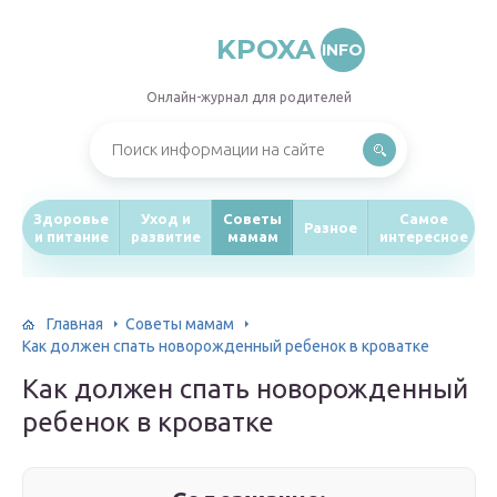
KPOXA
INFO
Онлайн-журнал для родителей
Здоровье
Уход и
Советы
Самое
Разное
и питание
развитие
мамам
интересное
Главная
Советы мамам
Как должен спать новорожденный ребенок в кроватке
Как должен спать новорожденный
ребенок в кроватке