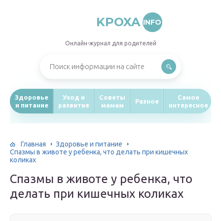
KPOXA
INFO
Онлайн-журнал для родителей
Здоровье
Уход и
Советы
Самое
Разное
и питание
развитие
мамам
интересное
Главная
Здоровье и питание
Спазмы в животе у ребенка, что делать при кишечных
коликах
Спазмы в животе у ребенка, что
делать при кишечных коликах