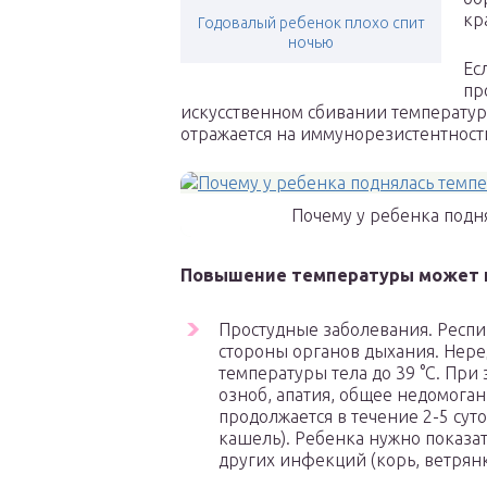
кр
Годовалый ребенок плохо спит
ночью
Ес
пр
искусственном сбивании температуры
отражается на иммунорезистентност
Почему у ребенка подн
Повышение температуры может н
Простудные заболевания. Респ
стороны органов дыхания. Нер
температуры тела до 39 °С. При
озноб, апатия, общее недомога
продолжается в течение 2-5 сут
кашель). Ребенка нужно показат
других инфекций (корь, ветрянк