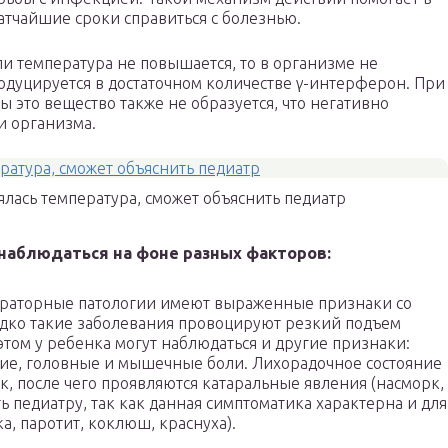
атчайшие сроки справиться с болезнью.
ли температура не повышается, то в организме не
одуцируется в достаточном количестве γ-интерферон. При
 это вещество также не образуется, что негативно
и организма.
ялась температура, сможет объяснить педиатр
аблюдаться на фоне разных факторов:
ираторные патологии имеют выраженные признаки со
едко такие заболевания провоцируют резкий подъем
 этом у ребенка могут наблюдаться и другие признаки:
ние, головные и мышечные боли. Лихорадочное состояние
ок, после чего проявляются катаральные явления (насморк,
ь педиатру, так как данная симптоматика характерна и для
а, паротит, коклюш, краснуха).