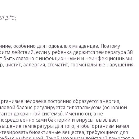
7,3 °С;
яние, особенно для годовалых младенцев. Поэтому
итм действий, если у ребенка держится температура 38
жет быть связано с инфекционными и неинфекционными
р, цистит, аллергия, стоматит, гормональные нарушения,
организме человека постоянно образуется энергия,
пловой баланс регулируется гипоталамусом (основной
ган эндокринной системы). Именно он, а не
посредственно сами бактерии и вирусы, вызывает
вышение температуры для того, чтобы организм начал
нтезировать биоактивные вещества, требующиеся для
рьбы с инфекцией. Такой механизм действий помогает в