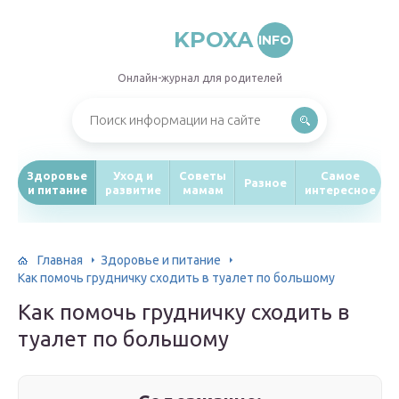
KPOXA
INFO
Онлайн-журнал для родителей
Здоровье
Уход и
Советы
Самое
Разное
и питание
развитие
мамам
интересное
Главная
Здоровье и питание
Как помочь грудничку сходить в туалет по большому
Как помочь грудничку сходить в
туалет по большому