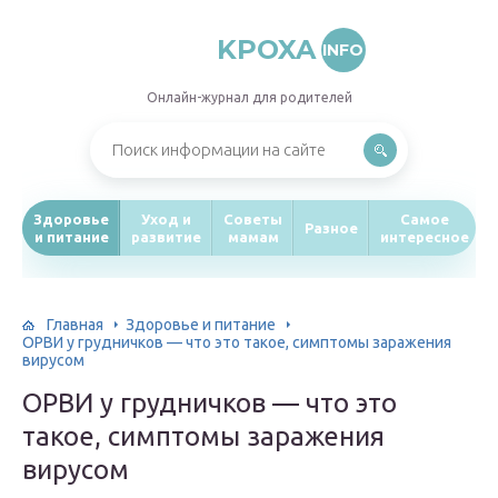
KPOXA
INFO
Онлайн-журнал для родителей
Здоровье
Уход и
Советы
Самое
Разное
и питание
развитие
мамам
интересное
Главная
Здоровье и питание
ОРВИ у грудничков — что это такое, симптомы заражения
вирусом
ОРВИ у грудничков — что это
такое, симптомы заражения
вирусом