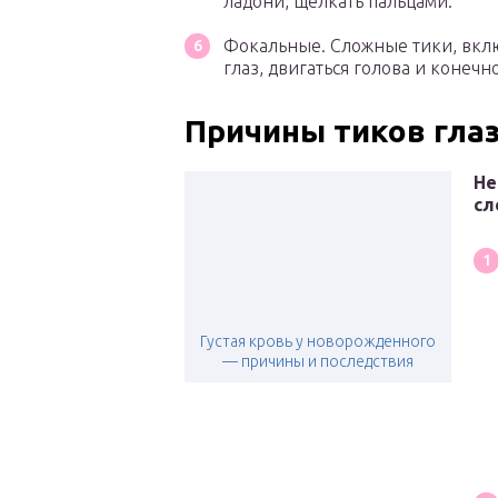
ладони, щелкать пальцами.
Фокальные. Сложные тики, вклю
глаз, двигаться голова и конеч
Причины тиков гла
Не
сл
Густая кровь у новорожденного
— причины и последствия