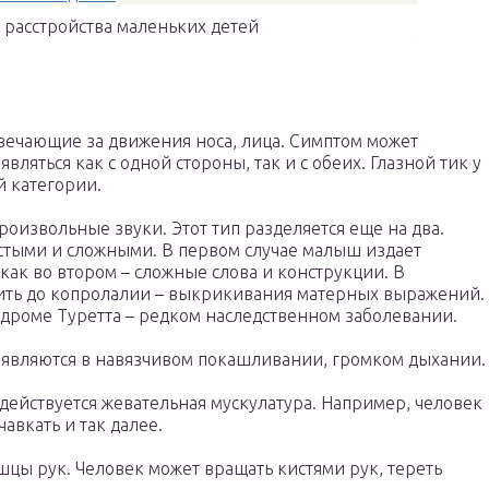
расстройства маленьких детей
ечающие за движения носа, лица. Симптом может
являться как с одной стороны, так и с обеих. Глазной тик у
й категории.
оизвольные звуки. Этот тип разделяется еще на два.
стыми и сложными. В первом случае малыш издает
как во втором – сложные слова и конструкции. В
дить до копролалии – выкрикивания матерных выражений.
ндроме Туретта – редком наследственном заболевании.
являются в навязчивом покашливании, громком дыхании.
действуется жевательная мускулатура. Например, человек
авкать и так далее.
цы рук. Человек может вращать кистями рук, тереть