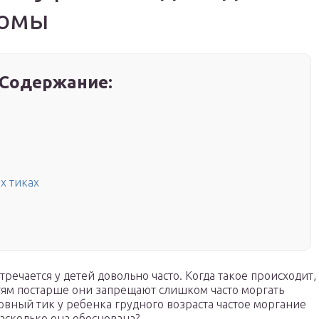
томы
Содержание:
х тиках
тречается у детей довольно часто. Когда такое происходит,
тям постарше они запрещают слишком часто моргать
ервный тик у ребенка грудного возраста частое моргание
асколько она обоснована?