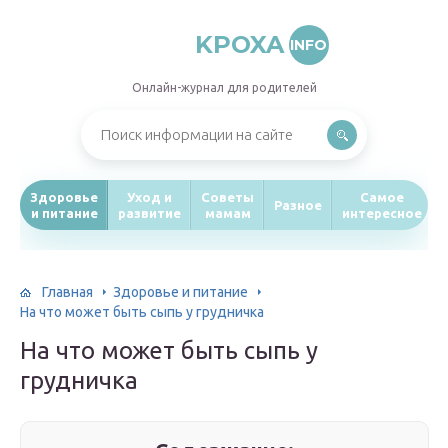
KPOXA
INFO
Онлайн-журнал для родителей
Здоровье
Уход и
Советы
Самое
Разное
и питание
развитие
мамам
интересное
Главная
Здоровье и питание
На что может быть сыпь у грудничка
На что может быть сыпь у
грудничка