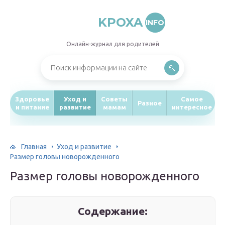
KPOXA
INFO
Онлайн-журнал для родителей
Здоровье
Уход и
Советы
Самое
Разное
и питание
развитие
мамам
интересное
Главная
Уход и развитие
Размер головы новорожденного
Размер головы новорожденного
Содержание: