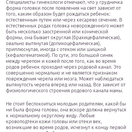
Специалисты гинекологи отмечают, что у грудничка
форма головки после появления на свет зависит от
того, каким образом будет рождаться ребенок:
естественным путем или через кесарево сечение. В
естественных родах головка новорожденного может
быть несколько заостренной или конической
формы, она бывает округлая (брахицефалическая),
овально вытянутая (допихоцефалическая),
приплюснутая, иногда с отеком или шишкой
(кефалогематомой). По сути, это большой синяк
между черепом и кожей после того, как во время
родов ребенок проходил через родовой канал. Это
совершенно нормально и не является признаком
повреждения черепа или мозга. Может наблюдаться
вытянутость черепа вперед или назад. Все зависит от
физиологического строения родового канала мамы.
Не стоит беспокоиться молодым родителям, какой бы
ни была форма головы, она вскоре должна вернуться
к нормальному округлому виду. Любые
кровоподтеки кожи головы или отеки век,
возникшие во время родов, исчезнут к концу первой