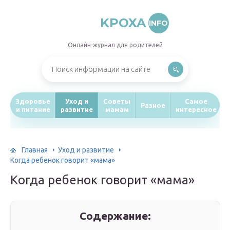
KPOXA
INFO
Онлайн-журнал для родителей
Здоровье
Уход и
Советы
Самое
Разное
и питание
развитие
мамам
интересное
Главная
Уход и развитие
Когда ребенок говорит «мама»
Когда ребенок говорит «мама»
Содержание: