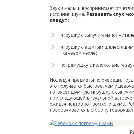
Звуки малыш воспринимает отчетливо
источник шума.
Развивать слух мо
кладут:
игрушку с сыпучим наполнителе
игрушку с вшитым шелестящим 
тканевом чехле;
погремушку с колокольным зву
Исследуя предметы по очереди, грудн
это получается быстрее, чем у девоч
потрясет шумную игрушку с сыпучим
при следующей визуальной встрече 
ожидая повторно громкого шума. Реб
поворачивается в сторону говорящег
Р