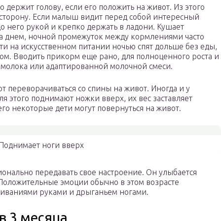
 держит голову, если его положить на живот. Из этого
 сторону. Если малыш видит перед собой интересный
до него рукой и крепко держать в ладони. Кушает
са днем, ночной промежуток между кормлениями часто
ети на искусственном питании ночью спят дольше без еды,
ом. Вводить прикорм еще рано, для полноценного роста и
о молока или адаптированной молочной смеси.
т переворачиваться со спины на живот. Иногда и у
ля этого поднимают ножки вверх, их вес заставляет
чего некоторые дети могут повернуться на живот.
Поднимает ноги вверх
ионально передавать свое настроение. Он улыбается
Положительные эмоции обычно в этом возрасте
иваниями руками и дрыганьем ногами.
в 3 месяца