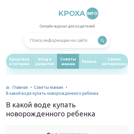
KPOXA
INFO
Онлайн-журнал для родителей
Здоровье
Уход и
Советы
Самое
Разное
и питание
развитие
мамам
интересное
Главная
Советы мамам
В какой воде купать новорожденного ребенка
В какой воде купать
новорожденного ребенка