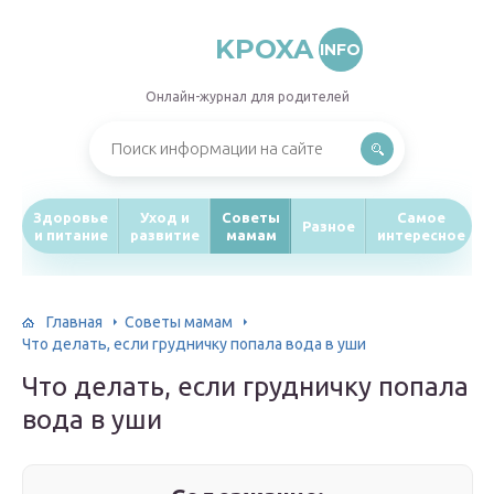
KPOXA
INFO
Онлайн-журнал для родителей
Здоровье
Уход и
Советы
Самое
Разное
и питание
развитие
мамам
интересное
Главная
Советы мамам
Что делать, если грудничку попала вода в уши
Что делать, если грудничку попала
вода в уши