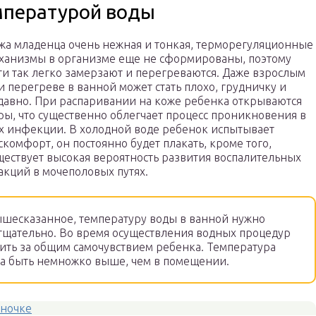
мпературой воды
жа младенца очень нежная и тонкая, терморегуляционные
ханизмы в организме еще не сформированы, поэтому
ти так легко замерзают и перегреваются. Даже взрослым
и перегреве в ванной может стать плохо, грудничку и
давно. При распаривании на коже ребенка открываются
ры, что существенно облегчает процесс проникновения в
х инфекции. В холодной воде ребенок испытывает
скомфорт, он постоянно будет плакать, кроме того,
ществует высокая вероятность развития воспалительных
акций в мочеполовых путях.
ышесказанное, температуру воды в ванной нужно
тщательно. Во время осуществления водных процедур
ить за общим самочувствием ребенка. Температура
а быть немножко выше, чем в помещении.