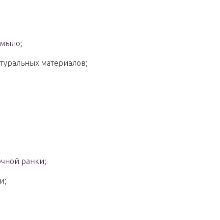
 мыло;
атуральных материалов;
очной ранки;
и;