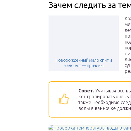
Зачем следить за те
Ко
ме
де
пр
по
по
ни
ди
Новорожденный мало спит и
су
мало ест — причины
ре
Совет.
Учитывая все в
контролировать очень 
также необходимо след
воды в ванночке должн