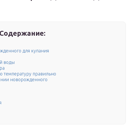
Содержание:
жденного для купания
ой воды
ра
ю температуру правильно
пании новорожденного
я