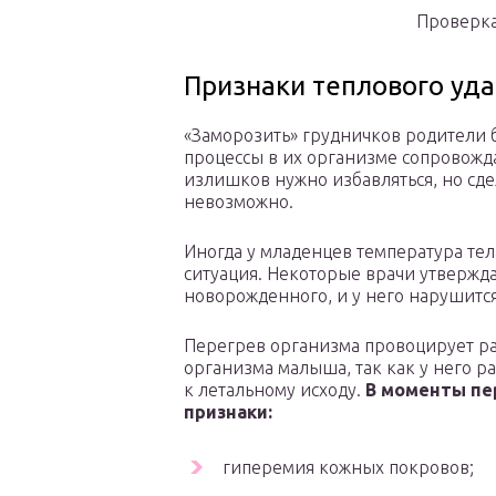
Проверка
Признаки теплового уд
«Заморозить» грудничков родители б
процессы в их организме сопровожда
излишков нужно избавляться, но сде
невозможно.
Иногда у младенцев температура тел
ситуация. Некоторые врачи утвержда
новорожденного, и у него нарушитс
Перегрев организма провоцирует раз
организма малыша, так как у него р
к летальному исходу.
В моменты пе
признаки:
гиперемия кожных покровов;